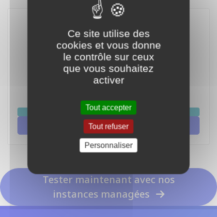
Ce site utilise des
cookies et vous donne
le contrôle sur ceux
que vous souhaitez
activer
Grok 3 Mini Fast
Tout accepter
chat
Integrate Grok 3 Mini Fast with Grok
Tout refuser
Personnaliser
Tester maintenant avec nos
instances managées