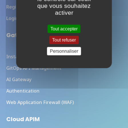
que vous souhaitez
Register
activer
Login
Tout accepter
Gateway Platform
Tout refuser
Personnaliser
Instances Otoroshi Managées
GitOps API Management
AI Gateway
Authentication
Web Application Firewall (WAF)
Cloud APIM