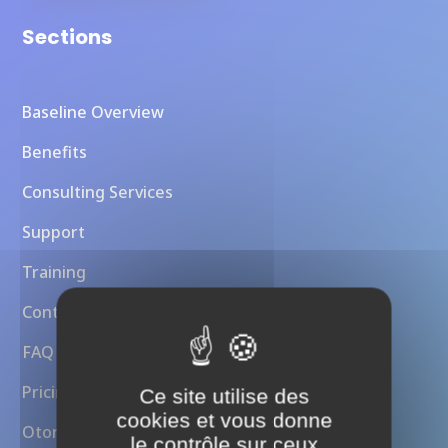
Sections
Baseline Overview
Benefits
Consulting Services
Support
Training
Contact Us
FAQ
Pricing
Ce site utilise des
cookies et vous donne
Otoroshi API Gateway
le contrôle sur ceux