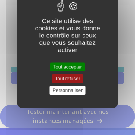
Ce site utilise des
cookies et vous donne
le contrôle sur ceux
que vous souhaitez
activer
Grok 3 Mini Fast
Tout accepter
chat
Integrate Grok 3 Mini Fast with Grok
Tout refuser
Personnaliser
Tester maintenant avec nos
instances managées