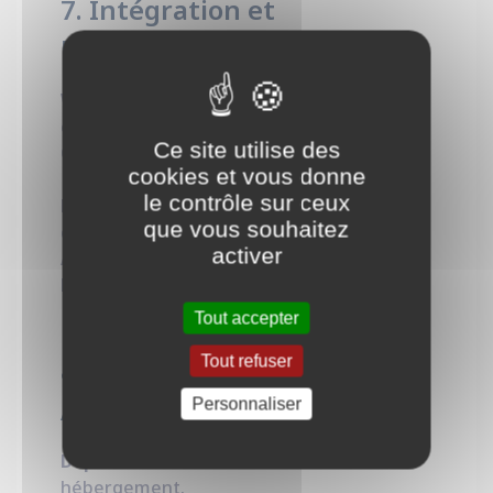
7. Intégration et
Extensibilité
Webhooks
: Notification d’événements
externes.
Ce site utilise des
Compatibilité avec outils tiers
:
cookies et vous donne
Kubernetes, Prometheus, Consul, etc.
le contrôle sur ceux
Plugins personnalisables
: Extension des
que vous souhaitez
capacités d’Otoroshi.
activer
API d’administration
: Gestion par API
REST pour automatisation.
Tout accepter
Tout refuser
8. Déploiement et
Administration
Personnaliser
Déploiement flexible
: SaaS ou auto-
hébergement.