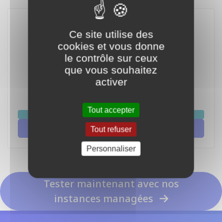
Ce site utilise des
cookies et vous donne
le contrôle sur ceux
que vous souhaitez
activer
Grok 3 Mini Fast
Tout accepter
chat
Integrate Grok 3 Mini Fast with Grok
Tout refuser
Personnaliser
Tester maintenant avec nos
instances managées