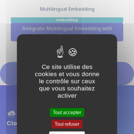
Multilingual Embedding
embedding
Integrate Multilingual Embedding with
Cohere
Ce site utilise des
Tester maintenant avec nos
cookies et vous donne
instances managées
le contrôle sur ceux
que vous souhaitez
activer
Tout accepter
Cloud APIM
Tout refuser