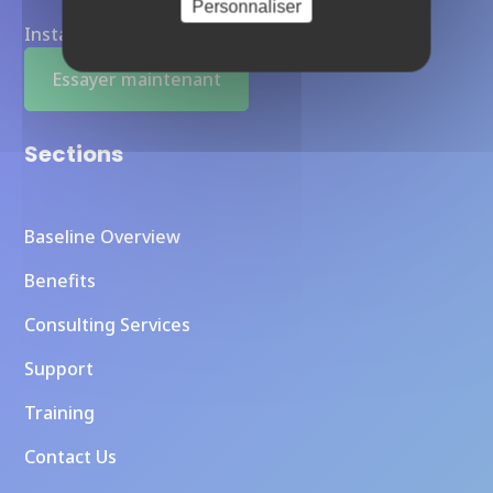
Personnaliser
Instances Otoroshi entièrement managées
Essayer maintenant
Sections
Baseline Overview
Benefits
Consulting Services
Support
Training
Contact Us