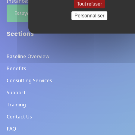
Instances Otoroshi entièrement managées
Tout refuser
Essayer maintenant
Personnaliser
Sections
Baseline Overview
Benefits
Consulting Services
Support
Training
Contact Us
FAQ