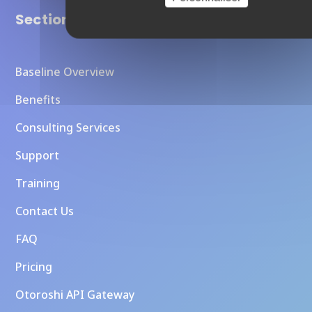
Sections
Baseline Overview
Benefits
Consulting Services
Support
Training
Contact Us
FAQ
Pricing
Otoroshi API Gateway